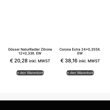
Gösser NaturRadler Zitrone
Corona Extra 24×0,355lt.
12×0,33lt. EW
EW
€
20,28
€
38,16
inkl. MWST
inkl. MWST
In den Warenkorb
In den Warenkorb