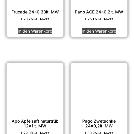
Frucade 24×0,33lt. MW
Pago ACE 24×0,2lt. MW
€
23,76
€
26,16
inkl. MWST
inkl. MWST
In den Warenkorb
In den Warenkorb
Apo Apfelsaft naturtrüb
Pago Zwetschke
12x1lt. MW
24×0,2lt. MW
€
29,88
€
30,96
inkl. MWST
inkl. MWST