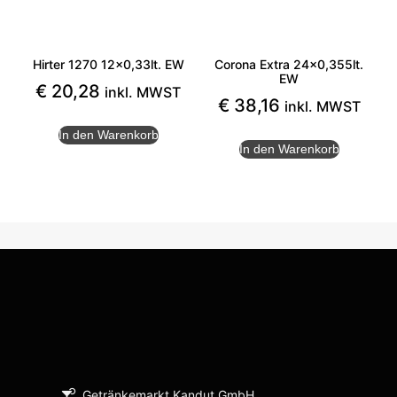
Hirter 1270 12×0,33lt. EW
Corona Extra 24×0,355lt.
EW
€
20,28
inkl. MWST
€
38,16
inkl. MWST
In den Warenkorb
In den Warenkorb
Getränkemarkt Kandut GmbH