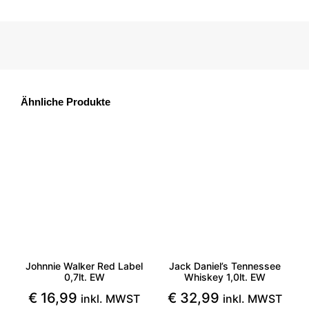
Ähnliche Produkte
Johnnie Walker Red Label
Jack Daniel’s Tennessee
0,7lt. EW
Whiskey 1,0lt. EW
€
16,99
€
32,99
inkl. MWST
inkl. MWST