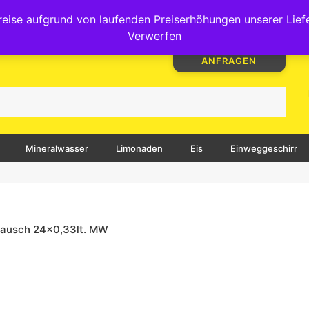
info@getraenkemarkt.at
+43 4276 37777
Lo
ise aufgrund von laufenden Preiserhöhungen unserer Liefera
Verwerfen
FESTE & FEIERN
TEAM
JETZT
ANFRAGEN
Mineralwasser
Limonaden
Eis
Einweggeschirr
mrausch 24×0,33lt. MW