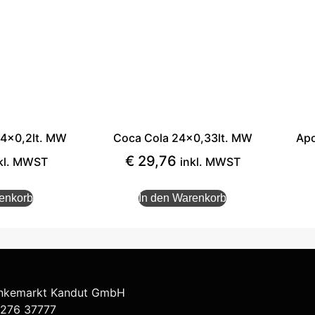
24×0,2lt. MW
Coca Cola 24×0,33lt. MW
Apo
€
29,76
kl. MWST
inkl. MWST
renkorb
In den Warenkorb
nkemarkt Kandut GmbH
276 37777