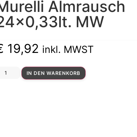
Murelli Almrausch
24×0,33lt. MW
€
19,92
inkl. MWST
IN DEN WARENKORB