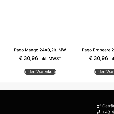
Pago Mango 24×0,2lt. MW
Pago Erdbeere 
€
30,96
€
30,96
inkl. MWST
in
In den Warenkorb
In den Wa
Geträ
+43 4