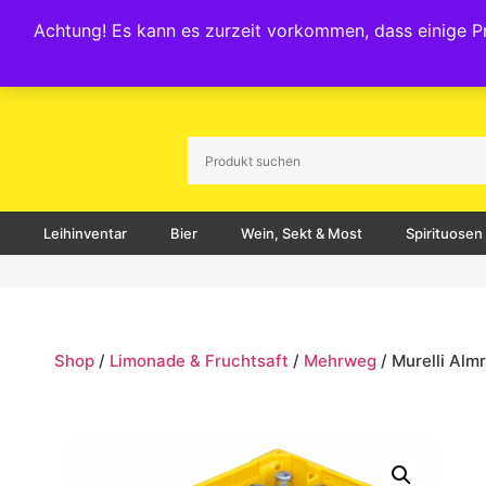
Abholmarkt und Lieferservice in Feldkirchen / Kärnten
Achtung! Es kann es zurzeit vorkommen, dass einige Pre
GETRÄNKEMARKT
LIEFERSERVICE
Leihinventar
Bier
Wein, Sekt & Most
Spirituosen
Shop
/
Limonade & Fruchtsaft
/
Mehrweg
/ Murelli Al