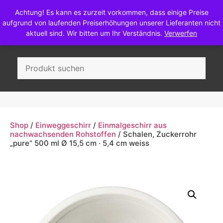
Achtung! Es kann es zurzeit vorkommen, dass einige Preise
aufgrund von laufenden Preiserhöhungen unserer Lieferanten nicht
aktuell sind. Wir bitten um Ihr Verständnis.
Verwerfen
Wein, Sekt & Most
Shop
/
Einweggeschirr
/
Einmalgeschirr aus
nachwachsenden Rohstoffen
/ Schalen, Zuckerrohr
„pure“ 500 ml Ø 15,5 cm · 5,4 cm weiss