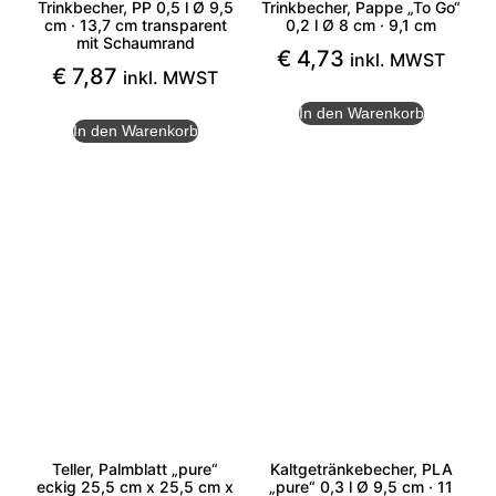
Trinkbecher, PP 0,5 l Ø 9,5
Trinkbecher, Pappe „To Go“
cm · 13,7 cm transparent
0,2 l Ø 8 cm · 9,1 cm
mit Schaumrand
€
4,73
inkl. MWST
€
7,87
inkl. MWST
In den Warenkorb
In den Warenkorb
Teller, Palmblatt „pure“
Kaltgetränkebecher, PLA
eckig 25,5 cm x 25,5 cm x
„pure“ 0,3 l Ø 9,5 cm · 11