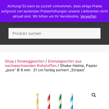
Achtung! Es kann es zurzeit vorkommen, dass einige Preise
aufgrund von laufenden Preiserhöhungen unserer Lieferanten nicht
aktuell sind. Wir bitten um Ihr Verständnis.
Verwerfen
Wein, Sekt & Most
Shop
/
Einweggeschirr
/
Einmalgeschirr aus
nachwachsenden Rohstoffen
/ Shake-Halme, Papier
„pure“ Ø 8 mm · 21 cm farbig sortiert „Stripes“