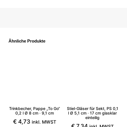
Ähnliche Produkte
Trinkbecher, Pappe „To Go“
Stiel-Gläser für Sekt, PS 0,1
0,2 l Ø 8 cm · 9,1 cm
l Ø 5,1 cm · 17 cm glasklar
einteilig
€
4,73
inkl. MWST
€
7,34
inkl. MWST