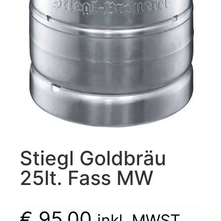
Stiegl Goldbräu
25lt. Fass MW
€
95,00
inkl. MWST