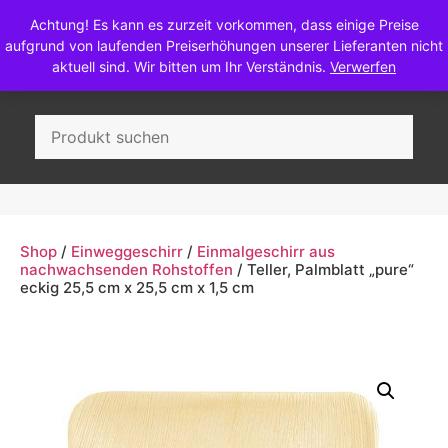
Achtung! Es kann es zurzeit vorkommen, dass einige Preise
aufgrund von laufenden Preiserhöhungen unserer Lieferanten nicht
aktuell sind. Wir bitten um Ihr Verständnis.
Verwerfen
Wein, Sekt & Most
Shop
/
Einweggeschirr
/
Einmalgeschirr aus
nachwachsenden Rohstoffen
/ Teller, Palmblatt „pure“
eckig 25,5 cm x 25,5 cm x 1,5 cm