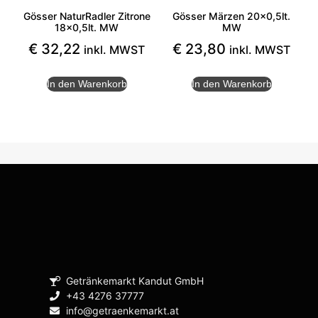
Gösser NaturRadler Zitrone
Gösser Märzen 20×0,5lt.
18×0,5lt. MW
MW
€
32,22
€
23,80
inkl. MWST
inkl. MWST
In den Warenkorb
In den Warenkorb
Getränkemarkt Kandut GmbH
+43 4276 37777
info@getraenkemarkt.at