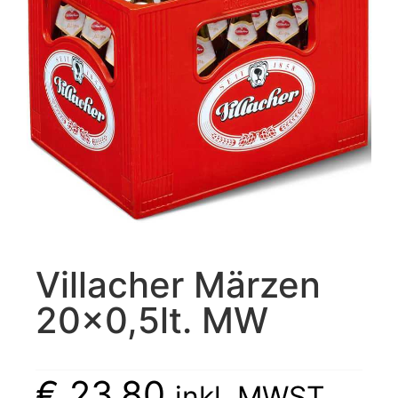
Villacher Märzen
20×0,5lt. MW
€
23,80
inkl. MWST