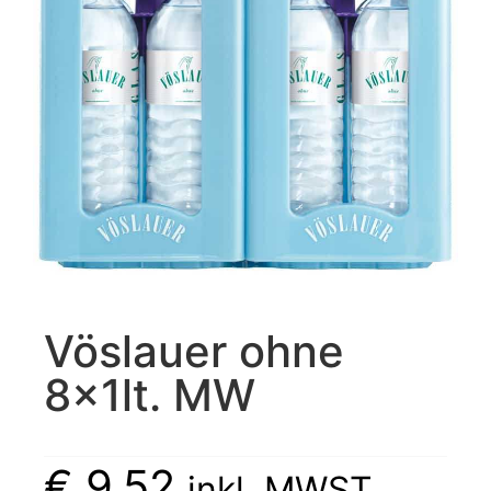
Vöslauer ohne
8x1lt. MW
€
9,52
inkl. MWST