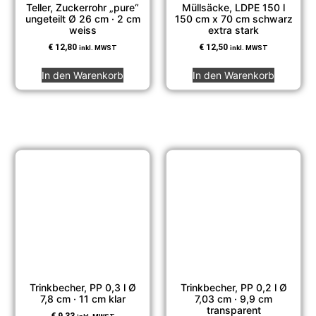
Teller, Zuckerrohr „pure“
Müllsäcke, LDPE 150 l
ungeteilt Ø 26 cm · 2 cm
150 cm x 70 cm schwarz
weiss
extra stark
€
12,80
€
12,50
inkl. MWST
inkl. MWST
In den Warenkorb
In den Warenkorb
Trinkbecher, PP 0,3 l Ø
Trinkbecher, PP 0,2 l Ø
7,8 cm · 11 cm klar
7,03 cm · 9,9 cm
transparent
€
9,33